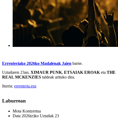
Errenteriako 2026ko Madalenak Jaien
barne.
Uztailaren 23an,
XIMAUR PUNK
,
ETSAIAK EROAK
eta
THE
REAL MCKENZIES
taldeak arituko dira.
Iturria:
errenteria.eus
Laburrean
Mota
Kontzertua
Data
2026(e)ko Uztailak 23