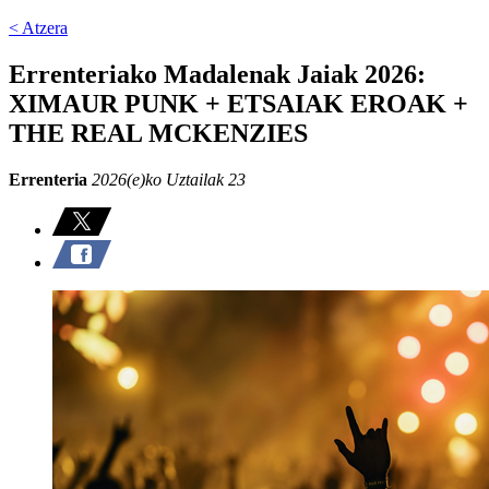
< Atzera
Errenteriako Madalenak Jaiak 2026:
XIMAUR PUNK + ETSAIAK EROAK +
THE REAL MCKENZIES
Errenteria
2026(e)ko Uztailak 23