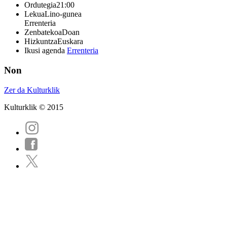
Ordutegia
21:00
Lekua
Lino-gunea
Errenteria
Zenbatekoa
Doan
Hizkuntza
Euskara
Ikusi agenda
Errenteria
Non
Zer da Kulturklik
Kulturklik © 2015