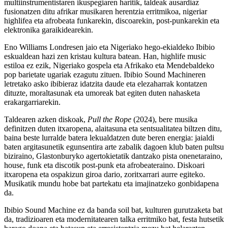
multiinstrumentistaren ikuspegiaren haritik, taldeak ausardiaz
fusionatzen ditu afrikar musikaren herentzia erritmikoa, nigeriar
highlifea eta afrobeata funkarekin, discoarekin, post-punkarekin eta
elektronika garaikidearekin.
Eno Williams Londresen jaio eta Nigeriako hego-ekialdeko Ibibio
eskualdean hazi zen kristau kultura batean. Han, highlife music
estiloa ez ezik, Nigeriako gospela eta Afrikako eta Mendebaldeko
pop barietate ugariak ezagutu zituen. Ibibio Sound Machineren
letretako asko ibibieraz idatzita daude eta elezaharrak kontatzen
dituzte, moraltasunak eta umoreak bat egiten duten nahasketa
erakargarriarekin.
Taldearen azken diskoak,
Pull the Rope
(2024), bere musika
definitzen duten itxaropena, alaitasuna eta sentsualitatea biltzen ditu,
baina beste lurralde batera lekualdatzen dute beren energia: jaialdi
baten argitasunetik egunsentira arte zabalik dagoen klub baten pultsu
biziraino, Glastonburyko agertokietatik dantzako pista onenetaraino,
house, funk eta discotik post-punk eta afrobeateraino. Diskoari
itxaropena eta ospakizun giroa dario, zoritxarrari aurre egiteko.
Musikatik mundu hobe bat partekatu eta imajinatzeko gonbidapena
da.
Ibibio Sound Machine ez da banda soil bat, kulturen gurutzaketa bat
da, tradizioaren eta modernitatearen talka erritmiko bat, festa hutsetik