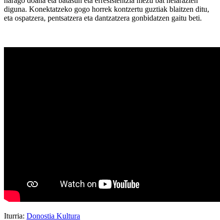
harago doana eta batasun eta erresistentzia mezu bat helarazten
diguna. Konektatzeko gogo horrek kontzertu guztiak blaitzen ditu,
eta ospatzera, pentsatzera eta dantzatzera gonbidatzen gaitu beti.
Iturria:
Donostia Kultura