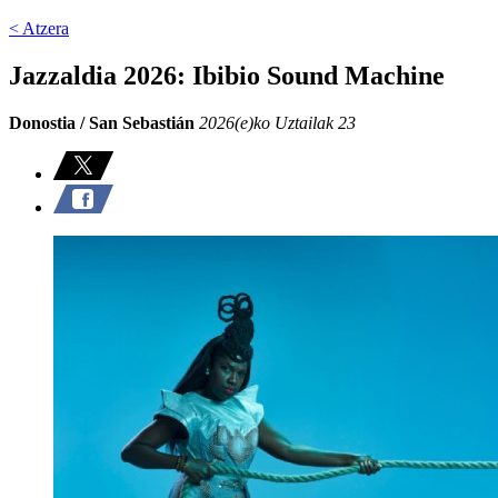
< Atzera
Jazzaldia 2026: Ibibio Sound Machine
Donostia / San Sebastián
2026(e)ko Uztailak 23