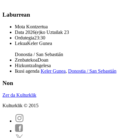
Laburrean
Mota
Kontzertua
Data
2026(e)ko Uztailak 23
Ordutegia
23:30
Lekua
Keler Gunea
Donostia / San Sebastián
Zenbatekoa
Doan
Hizkuntza
Ingelesa
Ikusi agenda
Keler Gunea
,
Donostia / San Sebastián
Non
Zer da Kulturklik
Kulturklik © 2015