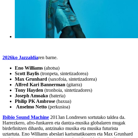
2026ko Jazzaldia
ren barne.
Eno Williams
(ahotsa)
Scott Baylis
(tronpeta, sintetizadorea)
Max Grunhard
(saxofoia, sintetizadorea)
Alfred Kari Bannerman
(gitarra)
Tony Hayden
(tronboia, sintetizadores)
Joseph Amoako
(bateria)
Philip PK Ambrose
(baxua)
Anselmo Netto
(perkusioa)
Ibibio Sound Machine
2013an Londresen sortutako taldea da.
Harrezkero, afro-funkaren eta dantza-musika globalaren mugak
birdefinitzen dihardu, antzinako musika eta musika futurista
uztartuta. Eno Williams abeslari karismatikoaren eta Max Grunhard