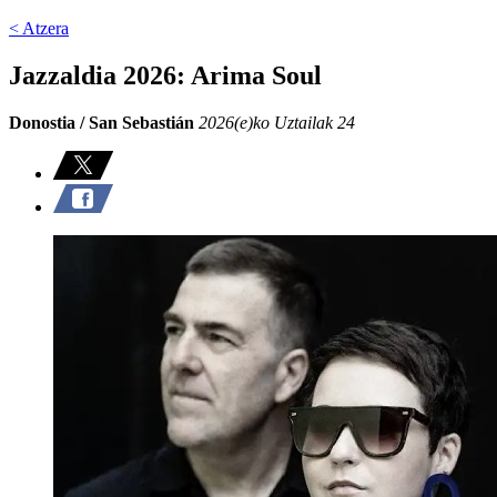
< Atzera
Jazzaldia 2026: Arima Soul
Donostia / San Sebastián
2026(e)ko Uztailak 24