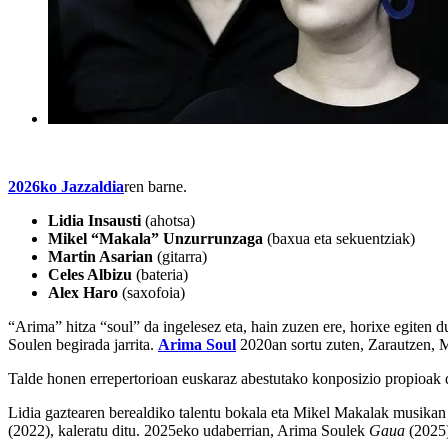
2026ko Jazzaldia
ren barne.
Lidia Insausti
(ahotsa)
Mikel “Makala” Unzurrunzaga
(baxua eta sekuentziak)
Martin Asarian
(gitarra)
Celes Albizu
(bateria)
Alex Haro
(saxofoia)
“Arima” hitza “soul” da ingelesez eta, hain zuzen ere, horixe egiten 
Soulen begirada jarrita.
Arima Soul
2020an sortu zuten, Zarautzen, Ma
Talde honen errepertorioan euskaraz abestutako konposizio propioak da
Lidia gaztearen berealdiko talentu bokala eta Mikel Makalak musikan b
(2022), kaleratu ditu. 2025eko udaberrian, Arima Soulek
Gaua
(2025)