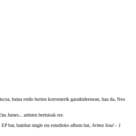
scoa, baina estilo horien korronterik garaikideenean, hau da, Neo
a James... artisten bertsioak ere.
 EP bat, hainbat single eta estudioko album bat,
Arima Soul – 1