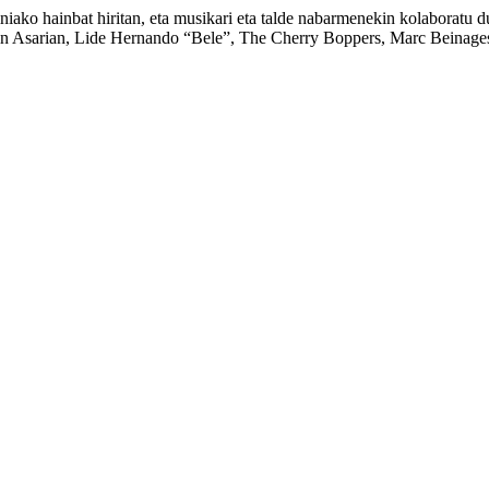
niako hainbat hiritan, eta musikari eta talde nabarmenekin kolaboratu d
in Asarian, Lide Hernando “Bele”, The Cherry Boppers, Marc Beinage