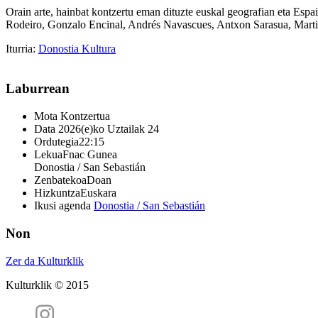
Orain arte, hainbat kontzertu eman dituzte euskal geografian eta Espai
Rodeiro, Gonzalo Encinal, Andrés Navascues, Antxon Sarasua, Mart
Iturria:
Donostia Kultura
Laburrean
Mota
Kontzertua
Data
2026(e)ko Uztailak 24
Ordutegia
22:15
Lekua
Fnac Gunea
Donostia / San Sebastián
Zenbatekoa
Doan
Hizkuntza
Euskara
Ikusi agenda
Donostia / San Sebastián
Non
Zer da Kulturklik
Kulturklik © 2015