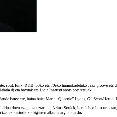
dute: soul, funk, R&B, 60ko eta 70eko hamarkadetako Jazz-groove eta di
kala dj eta baxuak eta Lidia Insausti ahots boteretsuak.
ude batez ere, baina baita Marie “Queenie” Lyons, Gil Scott-Heron, Ett
ildua duen ezagutza uztartuta, Arima Soulek, bere lehen bost urteetan,
 izeneko estudioko bigarren albuma argitaratu du.