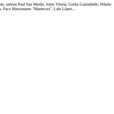
ute, tartean Paul San Martín, Jokin Vitoria, Gorka Gaztanbide, Hilario
s, Paco Manzanares “Mantecao”, Lalo López...