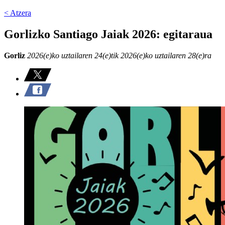
< Atzera
Gorlizko Santiago Jaiak 2026: egitaraua
Gorliz
2026(e)ko uztailaren 24(e)tik 2026(e)ko uztailaren 28(e)ra