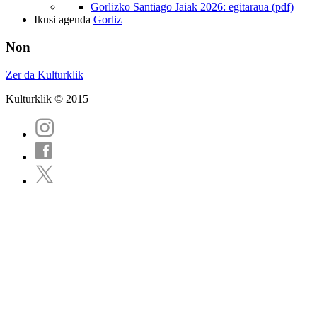
Gorlizko Santiago Jaiak 2026: egitaraua (pdf)
Ikusi agenda
Gorliz
Non
Zer da Kulturklik
Kulturklik © 2015