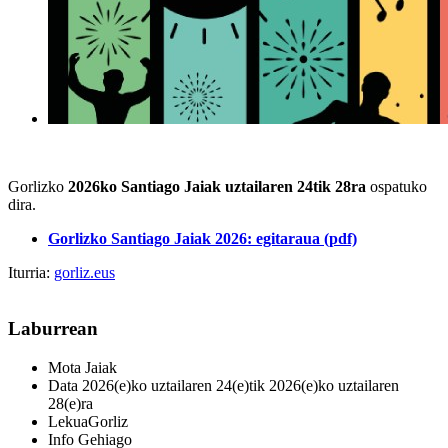
Gorlizko
2026ko Santiago Jaiak uztailaren 24tik 28ra
ospatuko
dira.
Gorlizko Santiago Jaiak 2026: egitaraua (pdf)
Iturria:
gorliz.eus
Laburrean
Mota
Jaiak
Data
2026(e)ko uztailaren 24(e)tik 2026(e)ko uztailaren
28(e)ra
Lekua
Gorliz
Info Gehiago