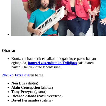
Oharra:
Kontzertu hau kerik eta alkoholik gabeko espazio batean
egingo da,
haurrei zuzendutako Txikijazz
jaialdiaren
baitan. Haurrek dute lehentasuna.
2026ko Jazzaldia
ren barne.
Noa Lur
(ahotsa)
Alain Concepción
(ahotsa)
Tony Pereyra
(gitarra)
Ricardo Alonso
(baxu elektrikoa)
David Fernández
(bateria)