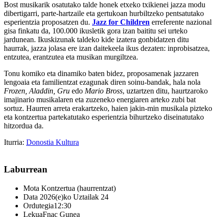
Bost musikarik osatutako talde honek etxeko txikienei jazza modu
dibertigarri, parte-hartzaile eta gertukoan hurbiltzeko pentsatutako
esperientzia proposatzen du.
Jazz for Children
erreferente nazional
gisa finkatu da, 100.000 ikusletik gora izan baititu sei urteko
jardunean. Ikuskizunak taldeko kide izatera gonbidatzen ditu
haurrak, jazza jolasa ere izan daitekeela ikus dezaten: inprobisatzea,
entzutea, erantzutea eta musikan murgiltzea.
Tonu komiko eta dinamiko baten bidez, proposamenak jazzaren
lengoaia eta familientzat ezagunak diren soinu-bandak, hala nola
Frozen, Aladdin, Gru
edo
Mario Bross
, uztartzen ditu, haurtzaroko
imajinario musikalaren eta zuzeneko energiaren arteko zubi bat
sortuz. Haurren arreta erakartzeko, haien jakin-min musikala pizteko
eta kontzertua partekatutako esperientzia bihurtzeko diseinatutako
hitzordua da.
Iturria:
Donostia Kultura
Laburrean
Mota
Kontzertua (haurrentzat)
Data
2026(e)ko Uztailak 24
Ordutegia
12:30
Lekua
Fnac Gunea