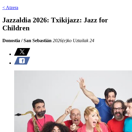
< Atzera
Jazzaldia 2026: Txikijazz: Jazz for
Children
Donostia / San Sebastián
2026(e)ko Uztailak 24