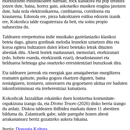
eklektizismo estilistikoaren barruan, rock klasikora eta pop urratura
jotzen dute, baina, horrez gain, askotariko musiken eragina jasotzen
dute, hala nola elektronikarena, cumbiarena, corridoena eta
krautarena. Edonola ere, pieza bakoitzaren estiloa edozein izanik
ere, Kokoshca talde ezaguterraza da beti, eta soinu propio
nahasezina du.
Taldearen errepertorioa indie musikako gaztelaniazko klasikoz
beteta dago, gitarra gordinak melodia leunekin uztartzen ditu eta
koroa egitera bultzatzen duten leloez betetako letrak dituzten
abestiak ditu. Abesti horiek maitasunari, memoriari, etorkizunari
(edo, hobeto esanda, etorkizunik ezari), desadostasunei eta
helduaroa helmuga gisa onartzeko erresistentziari buruzkoak dira.
Eta taldearen jarrerak eta energiak gau amaigabeetan murgiltzera
eramaten gaituzte, punka gogora ekartzen diguten, baina
nostalgiaren, ironiaren, umorearen eta gogoetaren ukitua ere baduten
inkonformismoaz eta irreberentziaz kutsatzera.
Kokoshcak Jazzaldian eskainiko duen kontzertua komunitate-
ospakizuna izango da, eta
Divino Tesoro
(2026) disko berria izango
du ardatz. Diskoa taldearen ibilbidea markatu duten 11 abestiren
bilduma da. Zalantzarik gabe, talde paregabe honen abesti
arrakastatsuez berriz gozatzeko aukera bikaina.
Iturria:
Donostia Kultura