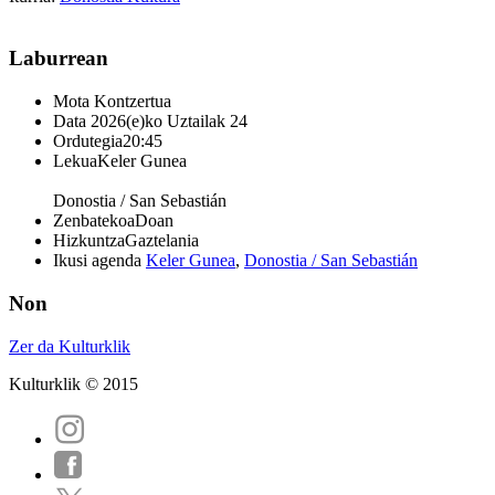
Laburrean
Mota
Kontzertua
Data
2026(e)ko Uztailak 24
Ordutegia
20:45
Lekua
Keler Gunea
Donostia / San Sebastián
Zenbatekoa
Doan
Hizkuntza
Gaztelania
Ikusi agenda
Keler Gunea
,
Donostia / San Sebastián
Non
Zer da Kulturklik
Kulturklik © 2015