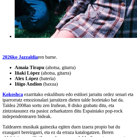
2026ko Jazzaldia
ren barne.
Amaia Tirapu
(ahotsa, gitarra)
Iñaki Lòpez
(ahotsa, gitarra)
Alex López
(bateria)
Iñigo Andion
(baxua)
Kokoshca
ezarritako eskuliburu edo estiloei jarraitu ordez senari eta
iparrorratz emozionalari jarraitzen dieten talde horietako bat da.
Taldea 2008an sortu zen Iruñean, 8 disko grabatu ditu, eta
zintzotasunez eta pasioz zeharkatzen ditu Espainiako pop-rock
independentearen bideak.
Taldearen musikak gainezka egiten duen izaera propio bat du
ezaugarri bereizgarri, eta ez da erraza katalogatzen. Beren