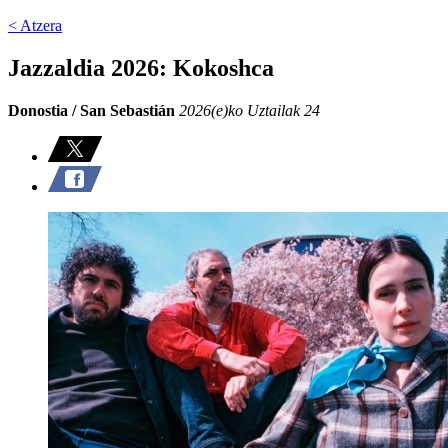
< Atzera
Jazzaldia 2026: Kokoshca
Donostia / San Sebastián
2026(e)ko Uztailak 24