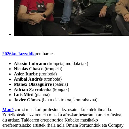
2026ko Jazzaldia
ren barne.
Alessio
Lubrano
(tronpeta, moldaketak)
Nicolás
Chasco
(tronpeta)
Asier
Iturbe
(tronboia)
Aníbal
Andrés
(tronboia)
Manex
Olazaguirre
(bateria)
Adrián
Zarrabeitia
(kongak)
Luis
Miró
(pianoa)
Javier
Gómez
(baxu elektrikoa, kontrabaxua)
Mané
zortzi musikari profesionalez osatutako kolektiboa da.
Zortzikoteak jazzaren eta musika afro-karibetarraren arteko fusioa
du ardatz. Taldearen errepertorioa Kubako musikako
erreferentziazko artistek (hala nola Omara Portuondok eta Compay