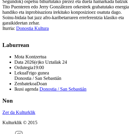
Segundok) ospetsu bihurtutako piezez eta duela hamarkada batzuk
Tito Puenteren edo Jerry Gonzálezen orkestrek grabatutako energia
handiko eta inprobisaziora irekitako konposizioez osatuta dago.
Soinu-bidaia bat jazz afro-karibetarraren erreferentzia klasiko eta
garaikideetan zehar.
Iturria:
Donostia Kultura
Laburrean
Mota
Kontzertua
Data
2026(e)ko Uztailak 24
Ordutegia
19:00
Lekua
Frigo gunea
Donostia / San Sebastián
Zenbatekoa
Doan
Ikusi agenda
Donostia / San Sebastián
Non
Zer da Kulturklik
Kulturklik © 2015