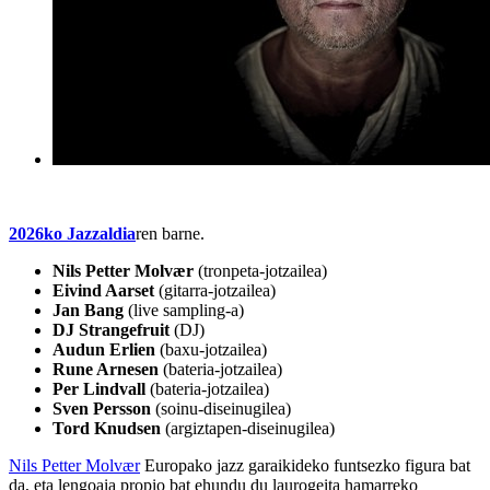
2026ko Jazzaldia
ren barne.
Nils Petter Molvær
(tronpeta-jotzailea)
Eivind Aarset
(gitarra-jotzailea)
Jan Bang
(live sampling-a)
DJ Strangefruit
(DJ)
Audun Erlien
(baxu-jotzailea)
Rune Arnesen
(bateria-jotzailea)
Per Lindvall
(bateria-jotzailea)
Sven Persson
(soinu-diseinugilea)
Tord Knudsen
(argiztapen-diseinugilea)
Nils Petter Molvær
Europako jazz garaikideko funtsezko figura bat
da, eta lengoaia propio bat ehundu du laurogeita hamarreko