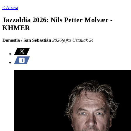
< Atzera
Jazzaldia 2026: Nils Petter Molvær -
KHMER
Donostia / San Sebastián
2026(e)ko Uztailak 24