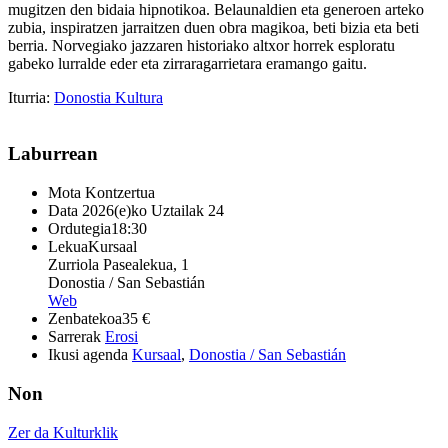
mugitzen den bidaia hipnotikoa. Belaunaldien eta generoen arteko
zubia, inspiratzen jarraitzen duen obra magikoa, beti bizia eta beti
berria. Norvegiako jazzaren historiako altxor horrek esploratu
gabeko lurralde eder eta zirraragarrietara eramango gaitu.
Iturria:
Donostia Kultura
Laburrean
Mota
Kontzertua
Data
2026(e)ko Uztailak 24
Ordutegia
18:30
Lekua
Kursaal
Zurriola Pasealekua, 1
Donostia / San Sebastián
Web
Zenbatekoa
35 €
Sarrerak
Erosi
Ikusi agenda
Kursaal
,
Donostia / San Sebastián
Non
Zer da Kulturklik