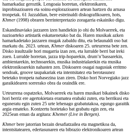
hamarkadaz geroztik. Lengoaia horretan, elektronikaren,
inprobisazioaren eta soinu-esplorazioaren artean hartzen du arnasa
tronpetak. 61 Jazzaldian, bere estreinaldi diskografikoaren, hots,
Khmer
(1998) obraren berrinterpretazio zoragarria eskainiko digu.
Eskandinaviako jazzaren izen handiekin jo ohi du Molvaerrek, eta
nazioarteko artistarik eskatuenetako bat da. Haren musikak azken
hamarkadetako jazzaren mugak zabaldu ditu, eta belaunaldi oso bat
markatu du. 2023. urtean,
Khmer
diskoaren 25. urteurrena bete zen.
Disko iraultzaile hori mugarria izan zen, eta lurralde berri bat ireki
zuen. Lurralde horretan, jazza trip-hoparekin, drum’n’bassarekin,
ambientarekin, technoarekin, musika industrialarekin eta musika
elektronikoarekin nahasten zen. Diskoaren osagai nagusiak erritmo
sendoak, groove taupakariak eta intentsitatez eta berotasunez
betetako tronpeta nahasezina izan ziren. Disko hori Norvegiako jazz
garaikidearen sorrerako obra da oraindik ere.
Urteurrena ospatzeko, Molvaerrek eta haren musikari bikainek disko
hori berriz ere agertokietara eramatea erabaki zuten, eta berrikusi eta
eguneratu egin zuten 25 urte lehenago grabatutakoa, egungo garaitik
argia emateko. Kontzertu horietako bat grabatu egin zen, eta
2025ean eman da argitara:
Khemer (Live in Bergen)
.
Khmer
bere jatorrian bezain desafiatzailea eta magnetikoa da,
intentsitatearen, edertasunaren eta bibrazio elektronikoaren artean