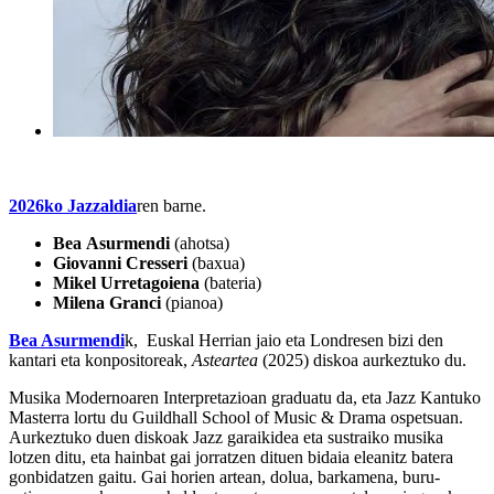
2026ko Jazzaldia
ren barne.
Bea
Asurmendi
(ahotsa)
Giovanni
Cresseri
(baxua)
Mikel
Urretagoiena
(bateria)
Milena
Granci
(pianoa)
Bea Asurmendi
k, Euskal Herrian jaio eta Londresen bizi den
kantari eta konpositoreak,
Asteartea
(2025) diskoa aurkeztuko du.
Musika Modernoaren Interpretazioan graduatu da, eta Jazz Kantuko
Masterra lortu du Guildhall School of Music & Drama ospetsuan.
Aurkeztuko duen diskoak Jazz garaikidea eta sustraiko musika
lotzen ditu, eta hainbat gai jorratzen dituen bidaia eleanitz batera
gonbidatzen gaitu. Gai horien artean, dolua, barkamena, buru-