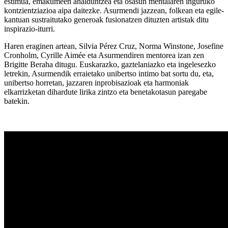
estimua, emakumeen ahalduntzea eta osasun mentalaren inguruko
kontzientziazioa aipa daitezke. Asurmendi jazzean, folkean eta egile-
kantuan sustraitutako generoak fusionatzen dituzten artistak ditu
inspirazio-iturri.
Haren eraginen artean, Silvia Pérez Cruz, Norma Winstone, Josefine
Cronholm, Cyrille Aimée eta Asurmendiren mentorea izan zen
Brigitte Beraha ditugu. Euskarazko, gaztelaniazko eta ingelesezko
letrekin, Asurmendik erraietako unibertso intimo bat sortu du, eta,
unibertso horretan, jazzaren inprobisazioak eta harmoniak
elkarrizketan dihardute lirika zintzo eta benetakotasun paregabe
batekin.