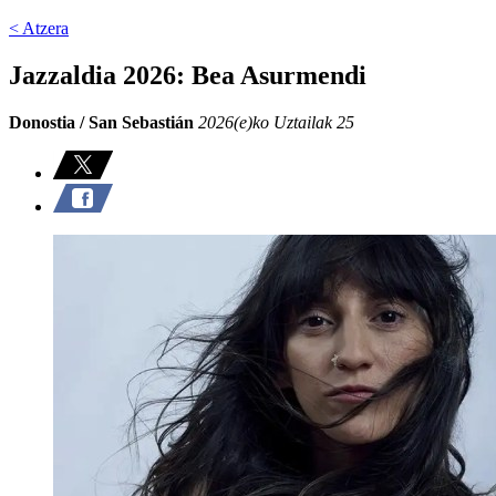
< Atzera
Jazzaldia 2026: Bea Asurmendi
Donostia / San Sebastián
2026(e)ko Uztailak 25