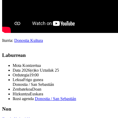
Iturria:
Donostia Kultura
Laburrean
Mota
Kontzertua
Data
2026(e)ko Uztailak 25
Ordutegia
19:00
Lekua
Frigo gunea
Donostia / San Sebastián
Zenbatekoa
Doan
Hizkuntza
Euskara
Ikusi agenda
Donostia / San Sebastián
Non