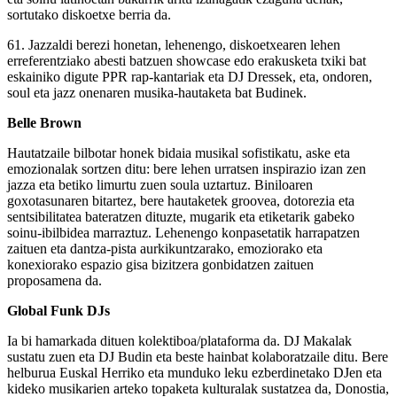
sortutako diskoetxe berria da.
61. Jazzaldi berezi honetan, lehenengo, diskoetxearen lehen
erreferentziako abesti batzuen showcase edo erakusketa txiki bat
eskainiko digute PPR rap-kantariak eta DJ Dressek, eta, ondoren,
soul eta jazz onenaren musika-hautaketa bat Budinek.
Belle Brown
Hautatzaile bilbotar honek bidaia musikal sofistikatu, aske eta
emozionalak sortzen ditu: bere lehen urratsen inspirazio izan zen
jazza eta betiko limurtu zuen soula uztartuz. Biniloaren
goxotasunaren bitartez, bere hautaketek groovea, dotorezia eta
sentsibilitatea bateratzen dituzte, mugarik eta etiketarik gabeko
soinu-ibilbidea marraztuz. Lehenengo konpasetatik harrapatzen
zaituen eta dantza-pista aurkikuntzarako, emoziorako eta
konexiorako espazio gisa bizitzera gonbidatzen zaituen
proposamena da.
Global Funk DJs
Ia bi hamarkada dituen kolektiboa/plataforma da. DJ Makalak
sustatu zuen eta DJ Budin eta beste hainbat kolaboratzaile ditu. Bere
helburua Euskal Herriko eta munduko leku ezberdinetako DJen eta
kideko musikarien arteko topaketa kulturalak sustatzea da, Donostia,