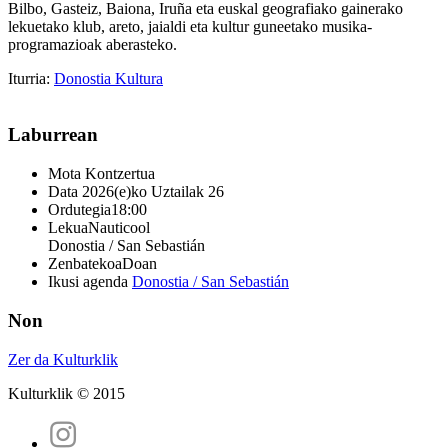
Bilbo, Gasteiz, Baiona, Iruña eta euskal geografiako gainerako
lekuetako klub, areto, jaialdi eta kultur guneetako musika-
programazioak aberasteko.
Iturria:
Donostia Kultura
Laburrean
Mota
Kontzertua
Data
2026(e)ko Uztailak 26
Ordutegia
18:00
Lekua
Nauticool
Donostia / San Sebastián
Zenbatekoa
Doan
Ikusi agenda
Donostia / San Sebastián
Non
Zer da Kulturklik
Kulturklik © 2015