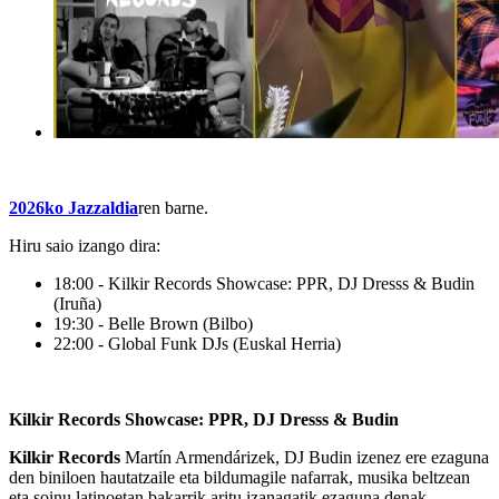
2026ko Jazzaldia
ren barne.
Hiru saio izango dira:
18:00 - Kilkir Records Showcase: PPR, DJ Dresss & Budin
(Iruña)
19:30 - Belle Brown (Bilbo)
22:00 - Global Funk DJs (Euskal Herria)
Kilkir Records Showcase: PPR, DJ Dresss & Budin
Kilkir Records
Martín Armendárizek, DJ Budin izenez ere ezaguna
den biniloen hautatzaile eta bildumagile nafarrak, musika beltzean
eta soinu latinoetan bakarrik aritu izanagatik ezaguna denak,