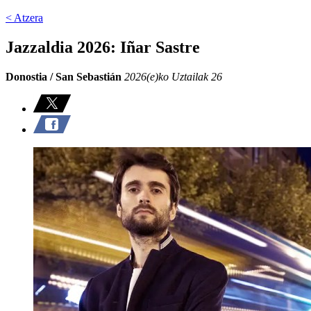
< Atzera
Jazzaldia 2026: Iñar Sastre
Donostia / San Sebastián
2026(e)ko Uztailak 26