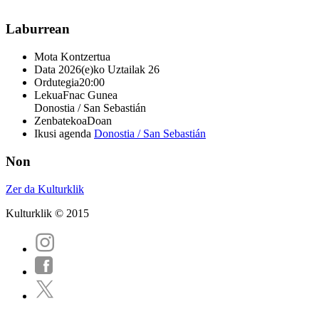
Laburrean
Mota
Kontzertua
Data
2026(e)ko Uztailak 26
Ordutegia
20:00
Lekua
Fnac Gunea
Donostia / San Sebastián
Zenbatekoa
Doan
Ikusi agenda
Donostia / San Sebastián
Non
Zer da Kulturklik
Kulturklik © 2015