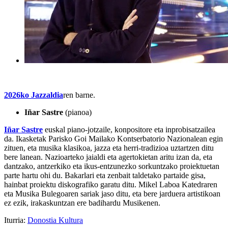
2026ko Jazzaldia
ren barne.
Iñar Sastre
(pianoa)
Iñar Sastre
euskal piano-jotzaile, konpositore eta inprobisatzailea
da. Ikasketak Parisko Goi Mailako Kontserbatorio Nazionalean egin
zituen, eta musika klasikoa, jazza eta herri-tradizioa uztartzen ditu
bere lanean. Nazioarteko jaialdi eta agertokietan aritu izan da, eta
dantzako, antzerkiko eta ikus-entzunezko sorkuntzako proiektuetan
parte hartu ohi du. Bakarlari eta zenbait taldetako partaide gisa,
hainbat proiektu diskografiko garatu ditu. Mikel Laboa Katedraren
eta Musika Bulegoaren sariak jaso ditu, eta bere jarduera artistikoan
ez ezik, irakaskuntzan ere badihardu Musikenen.
Iturria:
Donostia Kultura