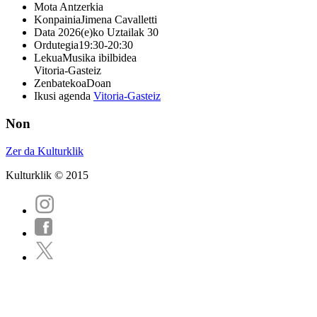
Mota
Antzerkia
Konpainia
Jimena Cavalletti
Data
2026(e)ko Uztailak 30
Ordutegia
19:30-20:30
Lekua
Musika ibilbidea
Vitoria-Gasteiz
Zenbatekoa
Doan
Ikusi agenda
Vitoria-Gasteiz
Non
Zer da Kulturklik
Kulturklik © 2015