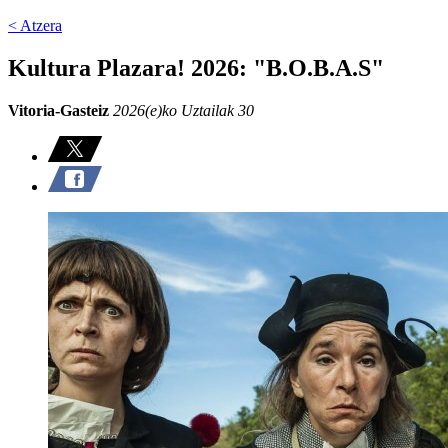
< Atzera
Kultura Plazara! 2026: "B.O.B.A.S"
Vitoria-Gasteiz
2026(e)ko Uztailak 30