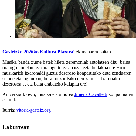
Gasteizko 2026ko Kultura Plazara!
ekimenaren baitan.
Musika-banda xume batek hileta-zeremoniak antolatzen ditu, baina
oraingo honetan, ez dira agertu ez apaiza, ezta hildakoa ere.Hiru
musikariek itxaronaldi guztiz deseroso konpartituko dute zenduaren
senide eta lagunekin, hura noiz iritsiko den zain.... Itxaronaldi
deserosoa… eta baita erabateko kalapita ere!
Antzerkia-klown, musika eta umorea
Jimena Cavalletti
konpainiaren
eskutik.
Iturria:
vitoria-gasteiz.org
Laburrean