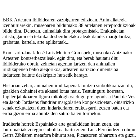
BBK Artearen Ibilbidearen
zazpigarren edizioan,
Animaliategia
izenburuarekin, museoaren bildumako 38 artelanen erreprodukzioak
bildu dira. Denetan, animaliak dira protagonistak. Erakusketan
artista, garai eta teknika desberdinetako aleak daude: margolaritza,
grabatua, kartela, arte aplikatuak...
Komisario-lanak
José Luis Merino Gorospek
, museoko Antzinako
Artearen kontserbatzaileak, egin ditu, eta berak hautatu ditu
ibilbiderako obrak, zeinetan agerian jartzen den animalien
irudikapenen balio alegorikoa, artearen narrazio-dimentsioa
indartzen baitute deskripzio hutsetik harago.
Historian zehar, animalien irudikapenak funtzio sinbolikoa izan du,
gizakien dohainei eta akatsei lotua maiz. Testuinguru horretan,
Jupiter jainkoaren figura mitologikoa dugu protagonista
Paul de Vos
eta
Jacob Jordaens
flandriar margolarien konposizioetan, oinarrizko
senak ezkutatzen duen indarkeriaren erakusgarri, zezen baten eta
erdia gizon erdia ahuntz den satiro baten formekin.
Iruditeria horrek Espainiako arte garaikidean iraun zuen, eta
tauromakiak zeregin sinbolikoa hartu zuen:
Luis Fernándezen
obran
Gerra Zibilaren metafora bihurtu zen, Picassoren oihartzun eta guzti,