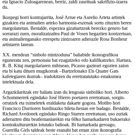
eta
Ignacio Zuloagarenean
, berriz, zaldi zaurituak sakrifizio-izaera
du.
Ikuspegi horri kontrajarrita,
José Arrue
eta
Aurelio Arteta
artistek
gizakien eta animalien arteko harmonia-eszenak sortu zituzten beren
margolanetan. Bestalde, espeziea gizatiartzeak berezko genero bat
sorrarazi zuen, moralizatzailea
Paul de Vos
en hegaztien kontzertuan,
eta animalienganako errespetu zintzoaren adierazle
Rosa Bonheur
artistaren lanean.
XX. mendean “sinbolo mintzoduna” baliabide ikonografikoa
eguneratu zen, pertsonaia bat ezagutzeko edo kalifikatzeko. Hartara,
R. B. Kitaj
margolariaren mihisean, Picasso gazteari egozten zaion
eta bi katu dituen mugikorrak –Bartzelonako Els Quatre Gats
kafetegiaren ikurrak– iradokitzen du erretratatutako emakumea
intelektuala dela.
Argazkilaritzak ere baliatu izan du lengoaia sinboliko hori.
Alberto
Schommer
rek egindako José Hierro poetaren erretratuan, sorgin-
orratzek eta tximeletek eraldaketa dakarte gogora. Motibo hori
Francisco Durrio
ren burdinazko hileta-hesian ere badago. Bestalde,
Richard Avedon
ek egindako Ringo Starren erretratuan, uso zuriak
adierazten ditu beatlemaniarekin eta 60ko hamarkadaren bukaerako
kontrakulturarekin lotutako balioak. Bi hamarkada geroago,
Guerrilla Girls
taldeak beste esanahi bat eman zion ikonografia