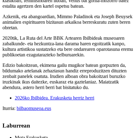
klasikoari, feminismoaren ildoan, Venus bat gorila-mozorro batez
estalita agertzen den kartel ospetsu batean.
Azkenik, eta abangoardian,
Mimmo Paladino
k eta
Joseph Beuys
ek
animalien espirituaren bizitasun arkaikoa berreskuratu zuten beren
obretan.
2020tik, La Ruta del Arte BBK Artearen Ibilbideak museoaren
zabalkunde- eta hezkuntza-lana darama haren egoitzatik kanpo,
kultura artistikoa sustatzeko eta bere ondarearen oparotasuna eremu
publikoetan ezagutarazteko helburuarekin.
Edizio bakoitzean, ekimena gailu mugikor batean gorpuzten da,
bildumako artelanak zehaztasun handiz erreproduzitzen dituzten
zenbait panelek osatuta. Irudien alboan obra bakoitzari buruzko
iruzkinak ikus daitezke, euskaraz eta gaztelaniaz. Maiatzatik
abendura, astero herri berri bat bisitatuko du.
2026ko Ibilbidea. Erakusketa herriz herri
Iturria:
bilbaomuseoa.eus
Laburrean
Mota
Erakusketa