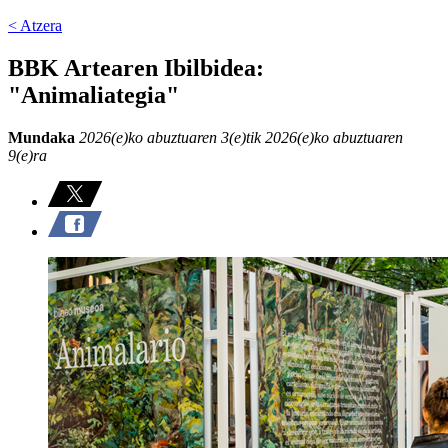
< Atzera
BBK Artearen Ibilbidea:
"Animaliategia"
Mundaka
2026(e)ko abuztuaren 3(e)tik 2026(e)ko abuztuaren
9(e)ra