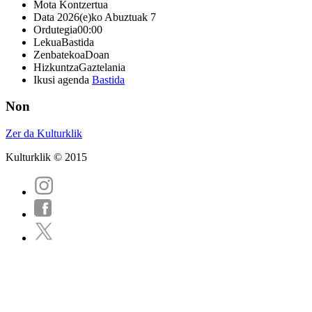
Mota
Kontzertua
Data
2026(e)ko Abuztuak 7
Ordutegia
00:00
Lekua
Bastida
Zenbatekoa
Doan
Hizkuntza
Gaztelania
Ikusi agenda
Bastida
Non
Zer da Kulturklik
Kulturklik © 2015