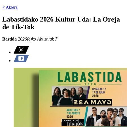
< Atzera
Labastidako 2026 Kultur Uda: La Oreja
de Tik-Tok
Bastida
2026(e)ko Abuztuak 7