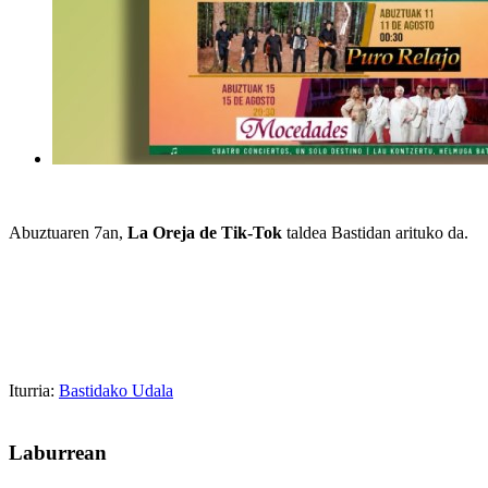
Abuztuaren 7an,
La Oreja de Tik-Tok
taldea Bastidan arituko da.
Iturria:
Bastidako Udala
Laburrean