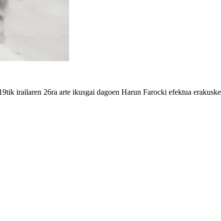
ik irailaren 26ra arte ikusgai dagoen Harun Farocki efektua erakusket