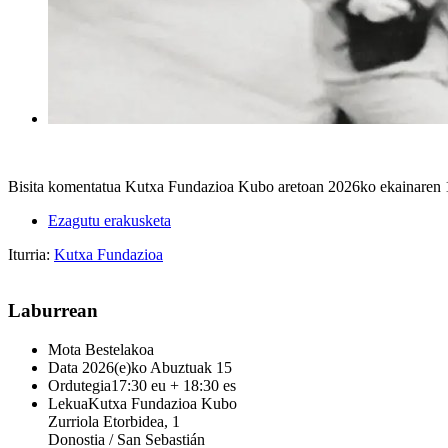
Bisita komentatua Kutxa Fundazioa Kubo aretoan 2026ko ekainaren 19t
Ezagutu erakusketa
Iturria:
Kutxa Fundazioa
Laburrean
Mota
Bestelakoa
Data
2026(e)ko Abuztuak 15
Ordutegia
17:30 eu + 18:30 es
Lekua
Kutxa Fundazioa Kubo
Zurriola Etorbidea, 1
Donostia / San Sebastián