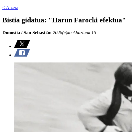
< Atzera
Bistia gidatua: "Harun Farocki efektua"
Donostia / San Sebastián
2026(e)ko Abuztuak 15