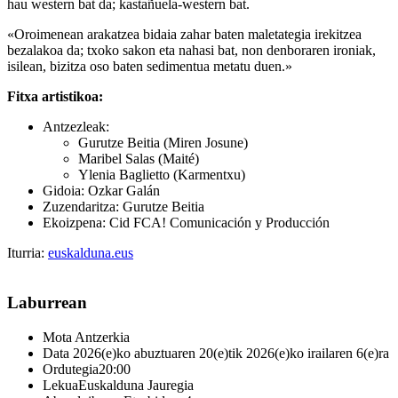
hau western bat da; kastañuela-western bat.
«Oroimenean arakatzea bidaia zahar baten maletategia irekitzea
bezalakoa da; txoko sakon eta nahasi bat, non denboraren ironiak,
isilean, bizitza oso baten sedimentua metatu duen.»
Fitxa artistikoa:
Antzezleak:
Gurutze Beitia (Miren Josune)
Maribel Salas (Maité)
Ylenia Baglietto (Karmentxu)
Gidoia: Ozkar Galán
Zuzendaritza: Gurutze Beitia
Ekoizpena: Cid FCA! Comunicación y Producción
Iturria:
euskalduna.eus
Laburrean
Mota
Antzerkia
Data
2026(e)ko abuztuaren 20(e)tik 2026(e)ko irailaren 6(e)ra
Ordutegia
20:00
Lekua
Euskalduna Jauregia