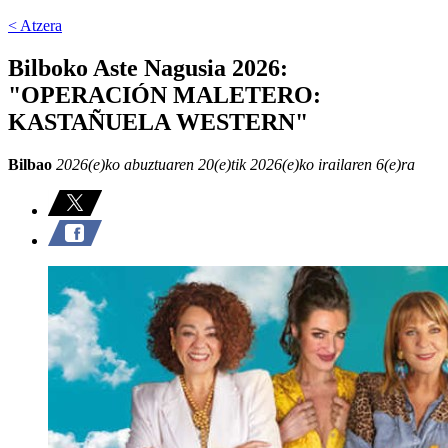
< Atzera
Bilboko Aste Nagusia 2026:
"OPERACIÓN MALETERO:
KASTAÑUELA WESTERN"
Bilbao
2026(e)ko abuztuaren 20(e)tik 2026(e)ko irailaren 6(e)ra