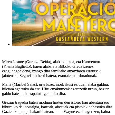
Miren Josune (Gurutze Beitia), alaba zintzoa, eta Karmentxu
(Ylenia Baglietto), haren alaba eta Bilboko Greca izenez
ezagunagoa dena, izango dira familiako amatxiaren errautsak
jaioterrira, Segoviako herri batera, eramateko arduradunak.
Maité (Maribel Salas), urte luzez inork ikusi ez duen alaba galdua,
hiletara agertuko da ere. Hiru emakumeak ezerezetik urrun, bazter
galdu batean, harrapatuta geratuko dira.
Greziar tragedia baten moduan hasten den istorio hau abentura ero
bihurtuko da: nostalgia, barreak, abestiak eta pistolak nahastuko dira
Gaztelako paraje bakarti batean. John Wayne ez da agertzen, baina