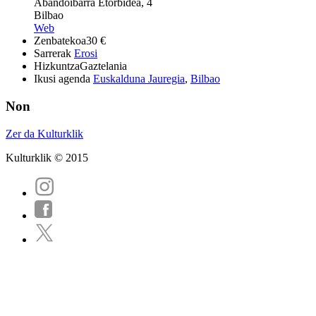
Abandoibarra Etorbidea, 4
Bilbao
Web
Zenbatekoa
30 €
Sarrerak
Erosi
Hizkuntza
Gaztelania
Ikusi agenda
Euskalduna Jauregia
,
Bilbao
Non
Zer da Kulturklik
Kulturklik © 2015