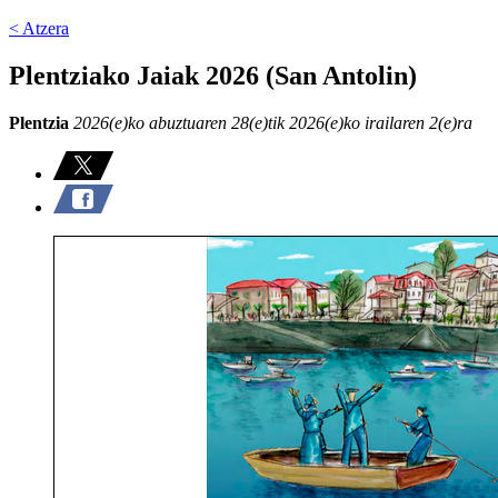
< Atzera
Plentziako Jaiak 2026 (San Antolin)
Plentzia
2026(e)ko abuztuaren 28(e)tik 2026(e)ko irailaren 2(e)ra