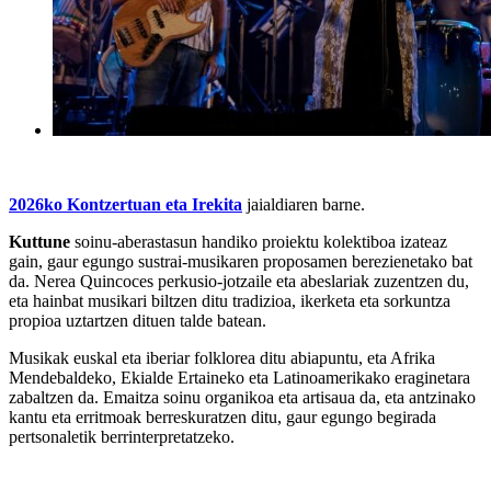
2026ko Kontzertuan eta Irekita
jaialdiaren barne.
Kuttune
soinu-aberastasun handiko proiektu kolektiboa izateaz
gain, gaur egungo sustrai-musikaren proposamen berezienetako bat
da. Nerea Quincoces perkusio-jotzaile eta abeslariak zuzentzen du,
eta hainbat musikari biltzen ditu tradizioa, ikerketa eta sorkuntza
propioa uztartzen dituen talde batean.
Musikak euskal eta iberiar folklorea ditu abiapuntu, eta Afrika
Mendebaldeko, Ekialde Ertaineko eta Latinoamerikako eraginetara
zabaltzen da. Emaitza soinu organikoa eta artisaua da, eta antzinako
kantu eta erritmoak berreskuratzen ditu, gaur egungo begirada
pertsonaletik berrinterpretatzeko.