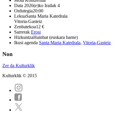
Mota
Kontzertua
Data
2026(e)ko Irailak 4
Ordutegia
20:00
Lekua
Santa Maria Katedrala
Vitoria-Gasteiz
Zenbatekoa
12 €
Sarrerak
Erosi
Hizkuntza
Hainbat (euskara barne)
Ikusi agenda
Santa Maria Katedrala
,
Vitoria-Gasteiz
Non
Zer da Kulturklik
Kulturklik © 2015