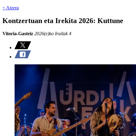
< Atzera
Kontzertuan eta Irekita 2026: Kuttune
Vitoria-Gasteiz
2026(e)ko Irailak 4