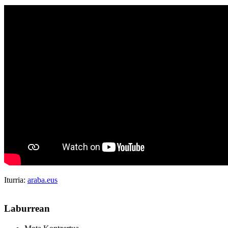
Iturria:
araba.eus
Laburrean