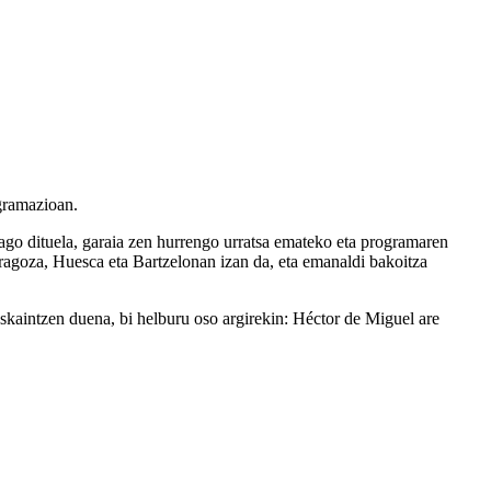
gramazioan.
ago dituela, garaia zen hurrengo urratsa emateko eta programaren
aragoza, Huesca eta Bartzelonan izan da, eta emanaldi bakoitza
skaintzen duena, bi helburu oso argirekin: Héctor de Miguel are