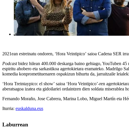
2021ean estreinatu ondoren,
‘Hora Veintipico’
saioa Cadena SER irrat
Podcast
bidez hilean 400.000 deskarga baino gehiago, YouTuben 45 mi
espiritu ahobero eta sarkastikoa agertokietara eramateko. Madrilgo Sa
komedia konprometituenaren ospakizun bihurtu da, jarraitzaile leialek
‘Hora Treintaypico: el show’
saioa
‘Hora Veintipico’
-ren agertokieta
aberatsagoa izatea eta gidoilariei ordaintzen dien soldata miserablea h
Fernando Moraño, Jose Cabrera, Marina Lobo, Miguel Martín eta Hécto
Iturria:
euskalduna.eus
Laburrean