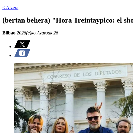
< Atzera
(bertan behera) "Hora Treintaypico: el sh
Bilbao
2026(e)ko Azaroak 26