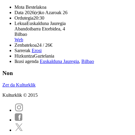
Mota
Bestelakoa
Data
2026(e)ko Azaroak 26
Ordutegia
20:30
Lekua
Euskalduna Jauregia
Abandoibarra Etorbidea, 4
Bilbao
Web
Zenbatekoa
24 / 26€
Sarrerak
Erosi
Hizkuntza
Gaztelania
Ikusi agenda
Euskalduna Jauregia
,
Bilbao
Non
Zer da Kulturklik
Kulturklik © 2015