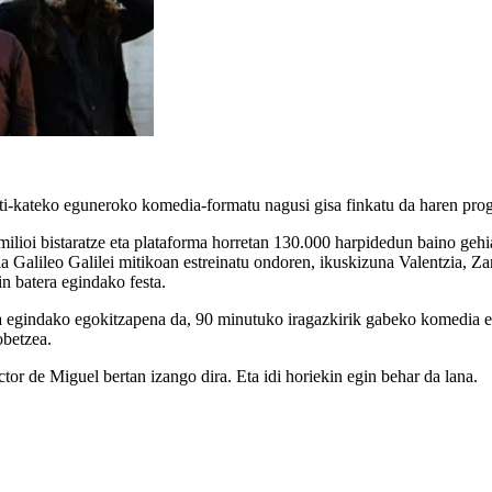
i-kateko eguneroko komedia-formatu nagusi gisa finkatu da haren pro
lioi bistaratze eta plataforma horretan 130.000 harpidedun baino gehi
la Galileo Galilei mitikoan estreinatu ondoren, ikuskizuna Valentzia, Z
in batera egindako festa.
ra egindako egokitzapena da, 90 minutuko iragazkirik gabeko komedia e
obetzea.
r de Miguel bertan izango dira. Eta idi horiekin egin behar da lana.