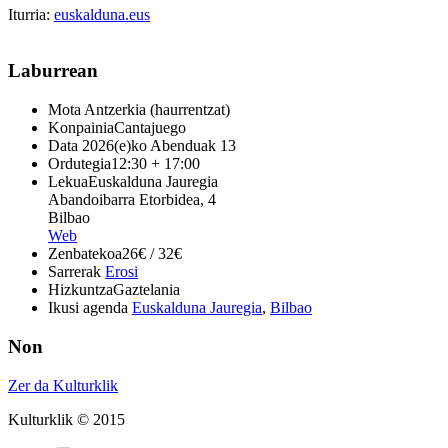
Iturria:
euskalduna.eus
Laburrean
Mota
Antzerkia (haurrentzat)
Konpainia
Cantajuego
Data
2026(e)ko Abenduak 13
Ordutegia
12:30 + 17:00
Lekua
Euskalduna Jauregia
Abandoibarra Etorbidea, 4
Bilbao
Web
Zenbatekoa
26€ / 32€
Sarrerak
Erosi
Hizkuntza
Gaztelania
Ikusi agenda
Euskalduna Jauregia
,
Bilbao
Non
Zer da Kulturklik
Kulturklik © 2015