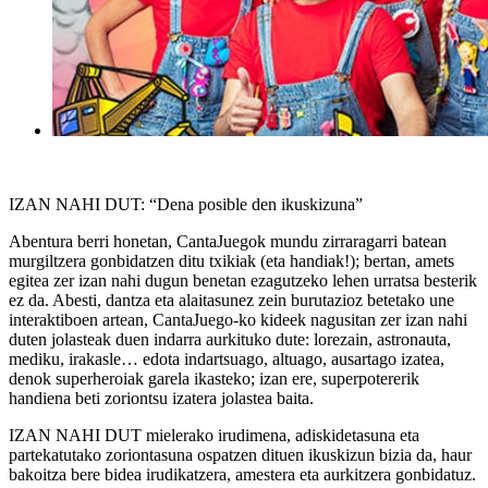
IZAN NAHI DUT: “Dena posible den ikuskizuna”
Abentura berri honetan, CantaJuegok mundu zirraragarri batean
murgiltzera gonbidatzen ditu txikiak (eta handiak!); bertan, amets
egitea zer izan nahi dugun benetan ezagutzeko lehen urratsa besterik
ez da. Abesti, dantza eta alaitasunez zein burutazioz betetako une
interaktiboen artean, CantaJuego-ko kideek nagusitan zer izan nahi
duten jolasteak duen indarra aurkituko dute: lorezain, astronauta,
mediku, irakasle… edota indartsuago, altuago, ausartago izatea,
denok superheroiak garela ikasteko; izan ere, superpotererik
handiena beti zoriontsu izatera jolastea baita.
IZAN NAHI DUT
mielerako irudimena, adiskidetasuna eta
partekatutako zoriontasuna ospatzen dituen ikuskizun bizia da, haur
bakoitza bere bidea irudikatzera, amestera eta aurkitzera gonbidatuz.