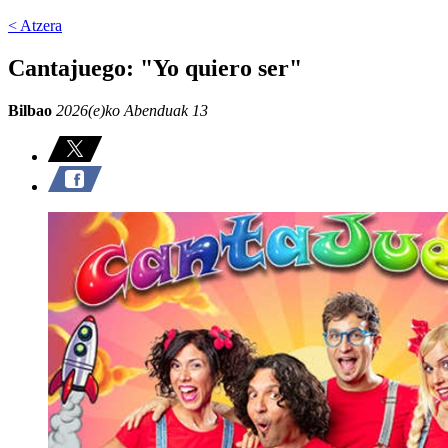
< Atzera
Cantajuego: "Yo quiero ser"
Bilbao
2026(e)ko Abenduak 13