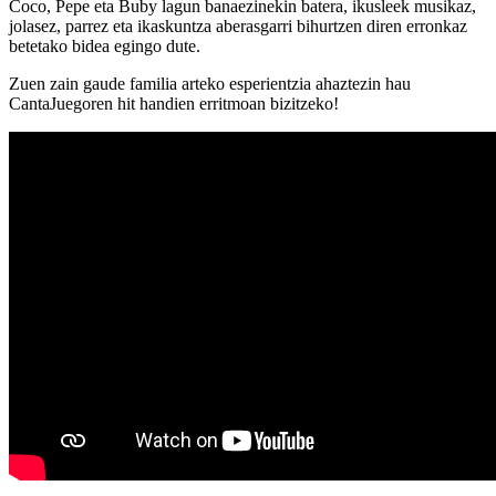
Coco, Pepe eta Buby lagun banaezinekin batera, ikusleek musikaz,
jolasez, parrez eta ikaskuntza aberasgarri bihurtzen diren erronkaz
betetako bidea egingo dute.
Zuen zain gaude familia arteko esperientzia ahaztezin hau
CantaJuegoren hit handien erritmoan bizitzeko!