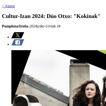
< Atzera
Cultur-Izan 2024: Dúo Otxo: "Kokinak"
Pamplona/Iruña
2024(e)ko Urriak 18