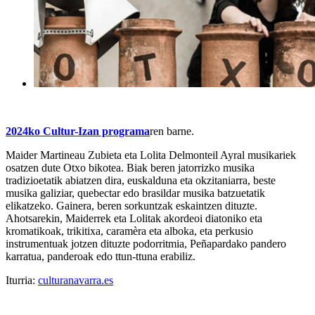
2024ko Cultur-Izan programa
ren barne.
Maider Martineau Zubieta eta Lolita Delmonteil Ayral musikariek
osatzen dute Otxo bikotea. Biak beren jatorrizko musika
tradizioetatik abiatzen dira, euskalduna eta okzitaniarra, beste
musika galiziar, quebectar edo brasildar musika batzuetatik
elikatzeko. Gainera, beren sorkuntzak eskaintzen dituzte.
Ahotsarekin, Maiderrek eta Lolitak akordeoi diatoniko eta
kromatikoak, trikitixa, caramèra eta alboka, eta perkusio
instrumentuak jotzen dituzte podorritmia, Peñapardako pandero
karratua, panderoak edo ttun-ttuna erabiliz.
Iturria:
culturanavarra.es