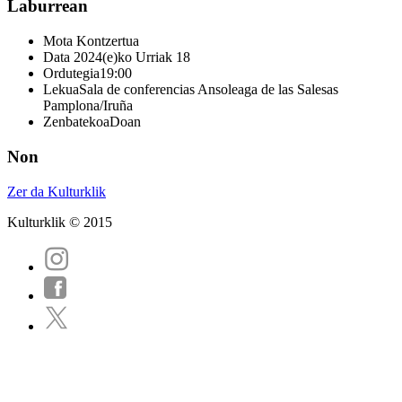
Laburrean
Mota
Kontzertua
Data
2024(e)ko Urriak 18
Ordutegia
19:00
Lekua
Sala de conferencias Ansoleaga de las Salesas
Pamplona/Iruña
Zenbatekoa
Doan
Non
Zer da Kulturklik
Kulturklik © 2015