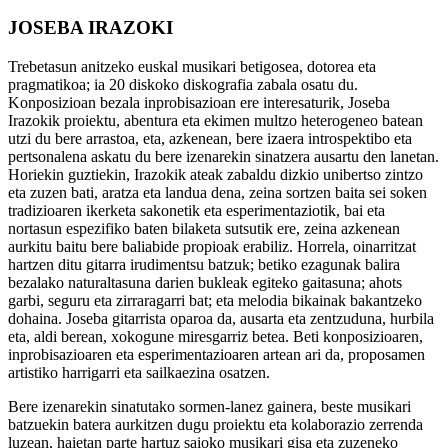
JOSEBA IRAZOKI
Trebetasun anitzeko euskal musikari betigosea, dotorea eta
pragmatikoa; ia 20 diskoko diskografia zabala osatu du.
Konposizioan bezala inprobisazioan ere interesaturik, Joseba
Irazokik proiektu, abentura eta ekimen multzo heterogeneo batean
utzi du bere arrastoa, eta, azkenean, bere izaera introspektibo eta
pertsonalena askatu du bere izenarekin sinatzera ausartu den lanetan.
Horiekin guztiekin, Irazokik ateak zabaldu dizkio unibertso zintzo
eta zuzen bati, aratza eta landua dena, zeina sortzen baita sei soken
tradizioaren ikerketa sakonetik eta esperimentaziotik, bai eta
nortasun espezifiko baten bilaketa sutsutik ere, zeina azkenean
aurkitu baitu bere baliabide propioak erabiliz. Horrela, oinarritzat
hartzen ditu gitarra irudimentsu batzuk; betiko ezagunak balira
bezalako naturaltasuna darien bukleak egiteko gaitasuna; ahots
garbi, seguru eta zirraragarri bat; eta melodia bikainak bakantzeko
dohaina. Joseba gitarrista oparoa da, ausarta eta zentzuduna, hurbila
eta, aldi berean, xokogune miresgarriz betea. Beti konposizioaren,
inprobisazioaren eta esperimentazioaren artean ari da, proposamen
artistiko harrigarri eta sailkaezina osatzen.
Bere izenarekin sinatutako sormen-lanez gainera, beste musikari
batzuekin batera aurkitzen dugu proiektu eta kolaborazio zerrenda
luzean, haietan parte hartuz saioko musikari gisa eta zuzeneko