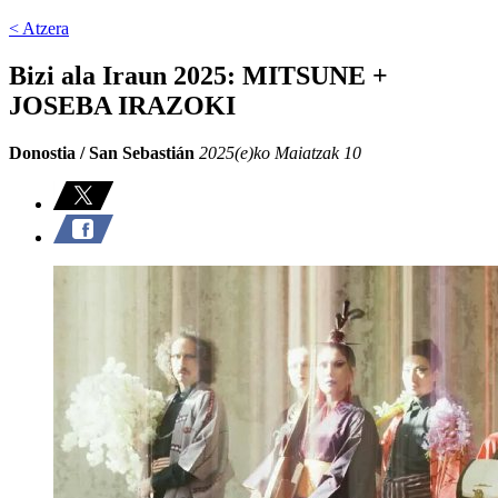
< Atzera
Bizi ala Iraun 2025: MITSUNE +
JOSEBA IRAZOKI
Donostia / San Sebastián
2025(e)ko Maiatzak 10