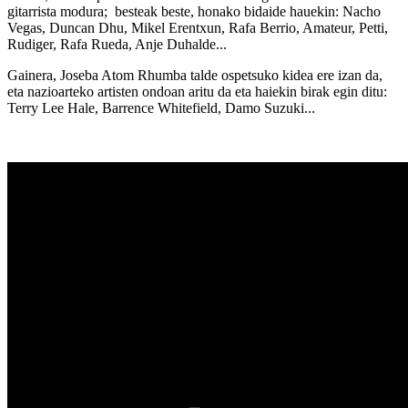
gitarrista modura; besteak beste, honako bidaide hauekin: Nacho
Vegas, Duncan Dhu, Mikel Erentxun, Rafa Berrio, Amateur, Petti,
Rudiger, Rafa Rueda, Anje Duhalde...
Gainera, Joseba Atom Rhumba talde ospetsuko kidea ere izan da,
eta nazioarteko artisten ondoan aritu da eta haiekin birak egin ditu:
Terry Lee Hale, Barrence Whitefield, Damo Suzuki...