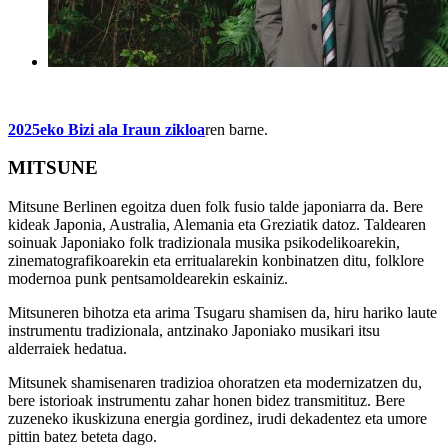
2025eko Bizi ala Iraun zikloa
ren barne.
MITSUNE
Mitsune Berlinen egoitza duen folk fusio talde japoniarra da. Bere
kideak Japonia, Australia, Alemania eta Greziatik datoz. Taldearen
soinuak Japoniako folk tradizionala musika psikodelikoarekin,
zinematografikoarekin eta erritualarekin konbinatzen ditu, folklore
modernoa punk pentsamoldearekin eskainiz.
Mitsuneren bihotza eta arima Tsugaru shamisen da, hiru hariko laute
instrumentu tradizionala, antzinako Japoniako musikari itsu
alderraiek hedatua.
Mitsunek shamisenaren tradizioa ohoratzen eta modernizatzen du,
bere istorioak instrumentu zahar honen bidez transmitituz. Bere
zuzeneko ikuskizuna energia gordinez, irudi dekadentez eta umore
pittin batez beteta dago.