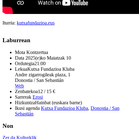
Iturria:
kutxafundazioa.eus
Laburrean
Mota
Kontzertua
Data
2025(e)ko Maiatzak 10
Ordutegia
21:00
Lekua
Kutxa Fundazioa Kluba
Andre zigarrogileak plaza, 1
Donostia / San Sebastián
Web
Zenbatekoa
12 / 15 €
Sarrerak
Erosi
Hizkuntza
Hainbat (euskara barne)
Ikusi agenda
Kutxa Fundazioa Kluba
,
Donostia / San
Sebastián
Non
Zer da Kulturklik