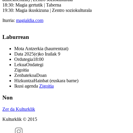
18:30: Magia gertutik | Taberna
19:30: Magia ikuskizuna | Zentro soziokulturala
Iturria:
magialdia.com
Laburrean
Mota
Antzerkia (haurrentzat)
Data
2025(e)ko Irailak 9
Ordutegia
18:00
Lekua
Ondategi
Zigoitia
Zenbatekoa
Doan
Hizkuntza
Hainbat (euskara barne)
Ikusi agenda
Zigoitia
Non
Zer da Kulturklik
Kulturklik © 2015