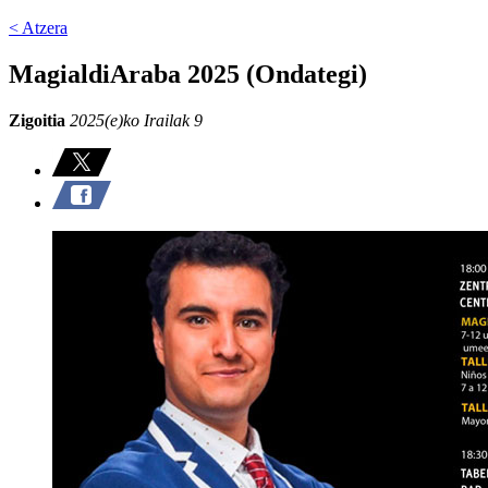
< Atzera
MagialdiAraba 2025 (Ondategi)
Zigoitia
2025(e)ko Irailak 9