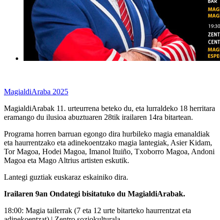
MagialdiAraba 2025
MagialdiArabak 11. urteurrena beteko du, eta lurraldeko 18 herritara
eramango du ilusioa abuztuaren 28tik irailaren 14ra bitartean.
Programa horren barruan egongo dira hurbileko magia emanaldiak
eta haurrentzako eta adinekoentzako magia lantegiak, Asier Kidam,
Tor Magoa, Hodei Magoa, Imanol Ituiño, Txoborro Magoa, Andoni
Magoa eta Mago Altrius artisten eskutik.
Lantegi guztiak euskaraz eskainiko dira.
Irailaren 9an Ondategi bisitatuko du MagialdiArabak.
18:00: Magia tailerrak (7 eta 12 urte bitarteko haurrentzat eta
adinekoentzat) | Zentro soziokulturala