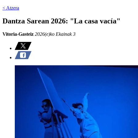
< Atzera
Dantza Sarean 2026: "La casa vacía"
Vitoria-Gasteiz
2026(e)ko Ekainak 3