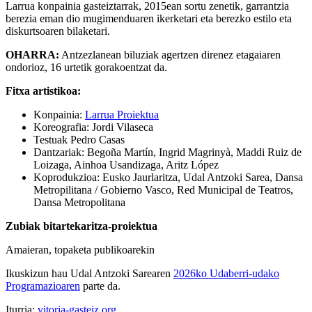
Larrua konpainia gasteiztarrak, 2015ean sortu zenetik, garrantzia
berezia eman dio mugimenduaren ikerketari eta berezko estilo eta
diskurtsoaren bilaketari.
OHARRA:
Antzezlanean biluziak agertzen direnez etagaiaren
ondorioz, 16 urtetik gorakoentzat da.
Fitxa artistikoa:
Konpainia:
Larrua Proiektua
Koreografia: Jordi Vilaseca
Testuak Pedro Casas
Dantzariak: Begoña Martín, Ingrid Magrinyà, Maddi Ruiz de
Loizaga, Ainhoa Usandizaga, Aritz López
Koprodukzioa: Eusko Jaurlaritza, Udal Antzoki Sarea, Dansa
Metropilitana / Gobierno Vasco, Red Municipal de Teatros,
Dansa Metropolitana
Zubiak bitartekaritza-proiektua
Amaieran, topaketa publikoarekin
Ikuskizun hau Udal Antzoki Sarearen
2026ko Udaberri-udako
Programazioaren
parte da.
Iturria:
vitoria-gasteiz.org