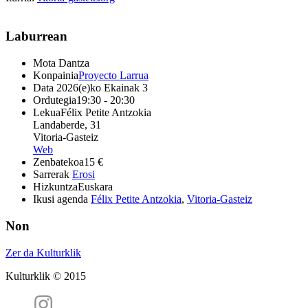
Laburrean
Mota
Dantza
Konpainia
Proyecto Larrua
Data
2026(e)ko Ekainak 3
Ordutegia
19:30 - 20:30
Lekua
Félix Petite Antzokia
Landaberde, 31
Vitoria-Gasteiz
Web
Zenbatekoa
15 €
Sarrerak
Erosi
Hizkuntza
Euskara
Ikusi agenda
Félix Petite Antzokia
,
Vitoria-Gasteiz
Non
Zer da Kulturklik
Kulturklik © 2015