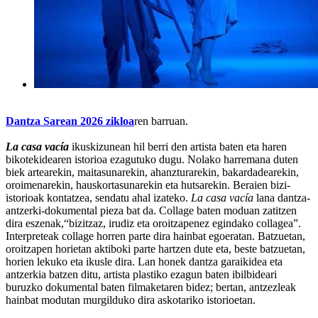
Dantza Sarean 2026
zikloa
ren barruan.
La casa vacía
ikuskizunean hil berri den artista baten eta haren
bikotekidearen istorioa ezagutuko dugu. Nolako harremana duten
biek artearekin, maitasunarekin, ahanzturarekin, bakardadearekin,
oroimenarekin, hauskortasunarekin eta hutsarekin. Beraien bizi-
istorioak kontatzea, sendatu ahal izateko.
La casa vacía
lana dantza-
antzerki-dokumental pieza bat da. Collage baten moduan zatitzen
dira eszenak,“bizitzaz, irudiz eta oroitzapenez egindako collagea”.
Interpreteak collage horren parte dira hainbat egoeratan. Batzuetan,
oroitzapen horietan aktiboki parte hartzen dute eta, beste batzuetan,
horien lekuko eta ikusle dira. Lan honek dantza garaikidea eta
antzerkia batzen ditu, artista plastiko ezagun baten ibilbideari
buruzko dokumental baten filmaketaren bidez; bertan, antzezleak
hainbat modutan murgilduko dira askotariko istorioetan.