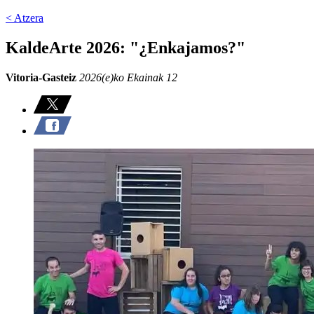
< Atzera
KaldeArte 2026: "¿Enkajamos?"
Vitoria-Gasteiz
2026(e)ko Ekainak 12