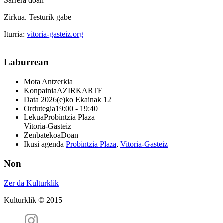
Sarrera doan
Zirkua. Testurik gabe
Iturria:
vitoria-gasteiz.org
Laburrean
Mota
Antzerkia
Konpainia
AZIRKARTE
Data
2026(e)ko Ekainak 12
Ordutegia
19:00 - 19:40
Lekua
Probintzia Plaza
Vitoria-Gasteiz
Zenbatekoa
Doan
Ikusi agenda
Probintzia Plaza
,
Vitoria-Gasteiz
Non
Zer da Kulturklik
Kulturklik © 2015