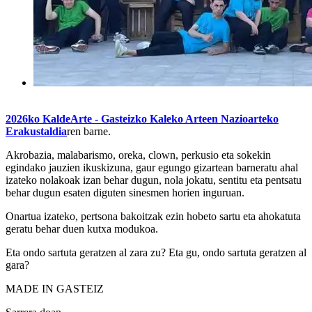
2026ko KaldeArte - Gasteizko Kaleko Arteen Nazioarteko
Erakustaldia
ren barne.
Akrobazia, malabarismo, oreka, clown, perkusio eta sokekin
egindako jauzien ikuskizuna, gaur egungo gizartean barneratu ahal
izateko nolakoak izan behar dugun, nola jokatu, sentitu eta pentsatu
behar dugun esaten diguten sinesmen horien inguruan.
Onartua izateko, pertsona bakoitzak ezin hobeto sartu eta ahokatuta
geratu behar duen kutxa modukoa.
Eta ondo sartuta geratzen al zara zu? Eta gu, ondo sartuta geratzen al
gara?
MADE IN GASTEIZ