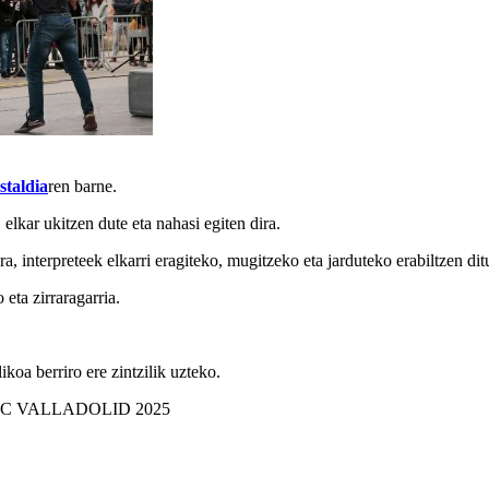
staldia
ren barne.
 elkar ukitzen dute eta nahasi egiten dira.
a, interpreteek elkarri eragiteko, mugitzeko eta jarduteko erabiltzen dit
eta zirraragarria.
.
koa berriro ere zintzilik uzteko.
C VALLADOLID 2025