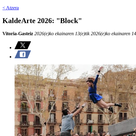
< Atzera
KaldeArte 2026: "Block"
Vitoria-Gasteiz
2026(e)ko ekainaren 13(e)tik 2026(e)ko ekainaren 14