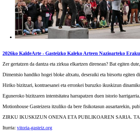
2026ko KaldeArte - Gasteizko Kaleko Arteen Nazioarteko Eraku
Zer gertatzen da dantza eta zirkua elkartzen direnean? Bat egiten dute,
Dimentsio handiko hogei bloke altxatu, deseraiki eta birsortu egiten dir
Hiriko bizitzari, kontraesanei eta erronkei buruzko ikuskizun dinamiko 
Eguneroko bizitzaren intentsitatea harrapatzen duen istorio harrigarria
Motionhouse Gasteizera itzuliko da bere fisikotasun ausartarekin, publi
ZIRKU IKUSKIZUN ONENA ETA PUBLIKOAREN SARIA. TA
Iturria:
vitoria-gasteiz.org