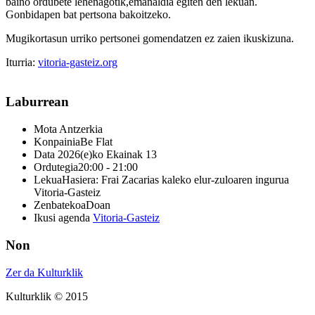
baino ordubete lehenagotik,emanaldia egiten den lekuan.
Gonbidapen bat pertsona bakoitzeko.
Mugikortasun urriko pertsonei gomendatzen ez zaien ikuskizuna.
Iturria:
vitoria-gasteiz.org
Laburrean
Mota
Antzerkia
Konpainia
Be Flat
Data
2026(e)ko Ekainak 13
Ordutegia
20:00 - 21:00
Lekua
Hasiera: Frai Zacarias kaleko elur-zuloaren ingurua
Vitoria-Gasteiz
Zenbatekoa
Doan
Ikusi agenda
Vitoria-Gasteiz
Non
Zer da Kulturklik
Kulturklik © 2015