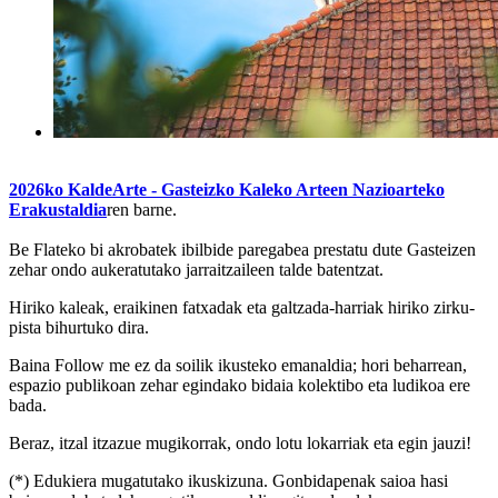
2026ko KaldeArte - Gasteizko Kaleko Arteen Nazioarteko
Erakustaldia
ren barne.
Be Flateko bi akrobatek ibilbide paregabea prestatu dute Gasteizen
zehar ondo aukeratutako jarraitzaileen talde batentzat.
Hiriko kaleak, eraikinen fatxadak eta galtzada-harriak hiriko zirku-
pista bihurtuko dira.
Baina Follow me ez da soilik ikusteko emanaldia; hori beharrean,
espazio publikoan zehar egindako bidaia kolektibo eta ludikoa ere
bada.
Beraz, itzal itzazue mugikorrak, ondo lotu lokarriak eta egin jauzi!
(*) Edukiera mugatutako ikuskizuna. Gonbidapenak saioa hasi