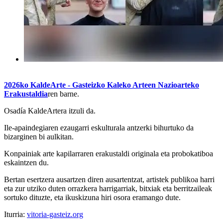
2026ko KaldeArte - Gasteizko Kaleko Arteen Nazioarteko
Erakustaldia
ren barne.
Osadía KaldeArtera itzuli da.
Ile-apaindegiaren ezaugarri eskulturala antzerki bihurtuko da
bizarginen bi aulkitan.
Konpainiak arte kapilarraren erakustaldi originala eta probokatiboa
eskaintzen du.
Bertan esertzera ausartzen diren ausartentzat, artistek publikoa harri
eta zur utziko duten orrazkera harrigarriak, bitxiak eta berritzaileak
sortuko dituzte, eta ikuskizuna hiri osora eramango dute.
Iturria:
vitoria-gasteiz.org