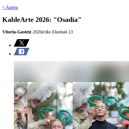
< Atzera
KaldeArte 2026: "Osadía"
Vitoria-Gasteiz
2026(e)ko Ekainak 13