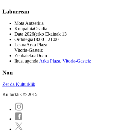
Laburrean
Mota
Antzerkia
Konpainia
Osadía
Data
2026(e)ko Ekainak 13
Ordutegia
18:00 - 21:00
Lekua
Arka Plaza
Vitoria-Gasteiz
Zenbatekoa
Doan
Ikusi agenda
Arka Plaza
,
Vitoria-Gasteiz
Non
Zer da Kulturklik
Kulturklik © 2015