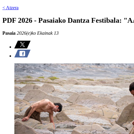
< Atzera
PDF 2026 - Pasaiako Dantza Festibala: "
Pasaia
2026(e)ko Ekainak 13