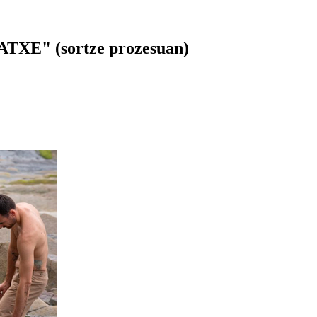
AATXE" (sortze prozesuan)