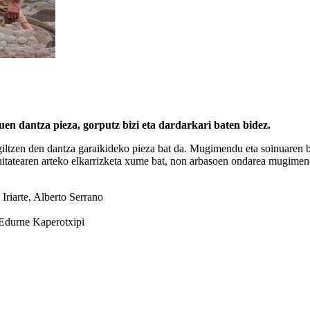
en dantza pieza, gorputz bizi eta dardarkari baten bidez.
ltzen den dantza garaikideko pieza bat da. Mugimendu eta soinuaren bi
rnitatearen arteko elkarrizketa xume bat, non arbasoen ondarea mugime
Iriarte, Alberto Serrano
 Edurne Kaperotxipi