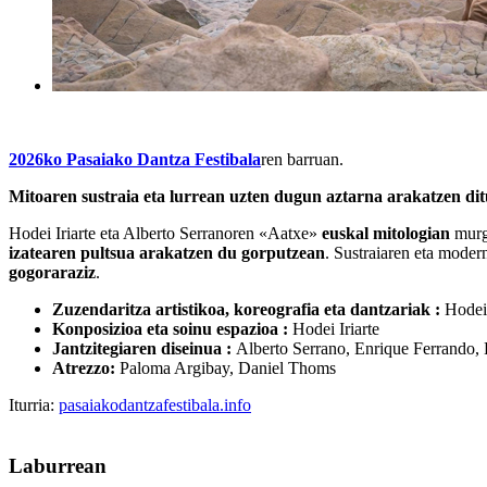
2026ko Pasaiako Dantza Festibala
ren barruan.
Mitoaren sustraia eta lurrean uzten dugun aztarna arakatzen ditu
Hodei Iriarte eta Alberto Serranoren «Aatxe»
euskal mitologian
murgi
izatearen pultsua arakatzen du gorputzean
. Sustraiaren eta mode
gogoraraziz
.
Zuzendaritza artistikoa, koreografia eta dantzariak :
Hodei 
Konposizioa eta soinu espazioa :
Hodei Iriarte
Jantzitegiaren diseinua :
Alberto Serrano, Enrique Ferrando,
Atrezzo:
Paloma Argibay, Daniel Thoms
Iturria:
pasaiakodantzafestibala.info
Laburrean