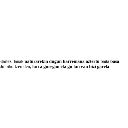
tartez, lanak
naturarekin dugun harremana aztertu
baita
basa-
ndu bihurtzen den,
lurra guregan eta gu lurrean bizi garela