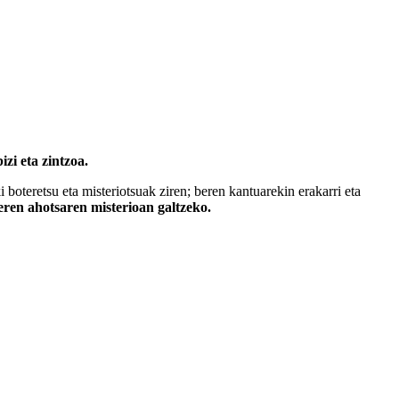
izi eta zintzoa.
i boteretsu eta misteriotsuak ziren; beren kantuarekin erakarri eta
beren ahotsaren misterioan galtzeko.