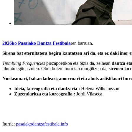
2026ko Pasaiako Dantza Festibala
ren barruan.
Sirena bat eternitatera begira kantatzen ari da, eta ez daki inor 
Trembling Frequencies
piezapoetikoa eta bizia da, zeinean
dantza eta
liluratu egiten zuten. Obra botere horretan murgiltzen da;
sirenen lar
Nortasunari, bakardadeari, amorruari eta ahots artistikoari bu
Ideia, koreografia eta dantzaria :
Helena Wilhelmsson
Zuzendaritza eta koreografia :
Jordi Vilaseca
Iturria:
pasaiakodantzafestibala.info