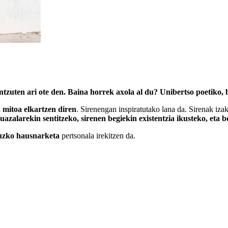
entzuten ari ote den. Baina horrek axola al du? Unibertso poetiko, b
 mitoa elkartzen diren
. Sirenengan inspiratutako lana da. Sirenak izak
ruazalarekin sentitzeko, sirenen begiekin existentzia ikusteko, eta 
ruzko hausnarketa
pertsonala irekitzen da.