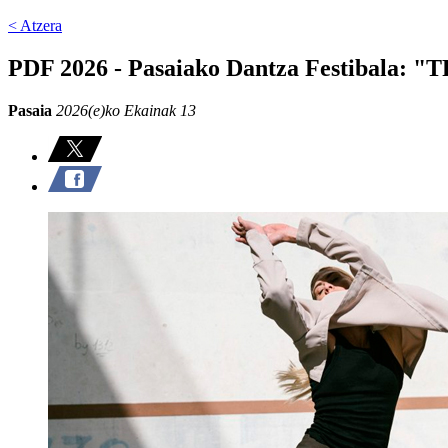
< Atzera
PDF 2026 - Pasaiako Dantza Festibala:
Pasaia
2026(e)ko Ekainak 13