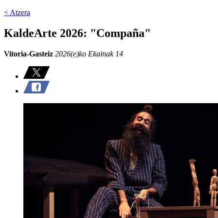
< Atzera
KaldeArte 2026: "Compaña"
Vitoria-Gasteiz
2026(e)ko Ekainak 14