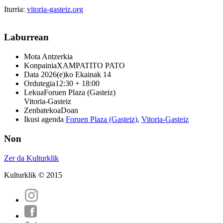
Iturria:
vitoria-gasteiz.org
Laburrean
Mota
Antzerkia
Konpainia
XAMPATITO PATO
Data
2026(e)ko Ekainak 14
Ordutegia
12:30 + 18:00
Lekua
Foruen Plaza (Gasteiz)
Vitoria-Gasteiz
Zenbatekoa
Doan
Ikusi agenda
Foruen Plaza (Gasteiz)
,
Vitoria-Gasteiz
Non
Zer da Kulturklik
Kulturklik © 2015