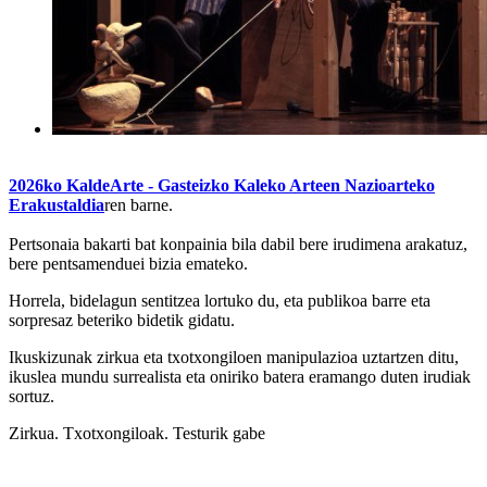
2026ko KaldeArte - Gasteizko Kaleko Arteen Nazioarteko
Erakustaldia
ren barne.
Pertsonaia bakarti bat konpainia bila dabil bere irudimena arakatuz,
bere pentsamenduei bizia emateko.
Horrela, bidelagun sentitzea lortuko du, eta publikoa barre eta
sorpresaz beteriko bidetik gidatu.
Ikuskizunak zirkua eta txotxongiloen manipulazioa uztartzen ditu,
ikuslea mundu surrealista eta oniriko batera eramango duten irudiak
sortuz.
Zirkua. Txotxongiloak. Testurik gabe