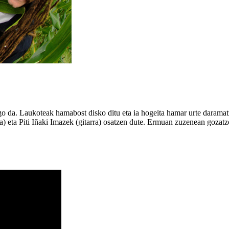
ngo da. Laukoteak hamabost disko ditu eta ia hogeita hamar urte daramat
) eta Piti Iñaki Imazek (gitarra) osatzen dute. Ermuan zuzenean gozat