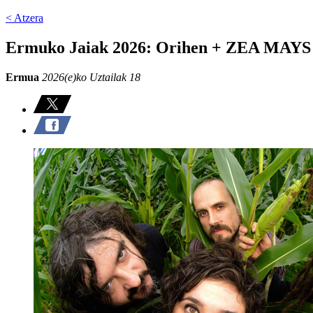
< Atzera
Ermuko Jaiak 2026: Orihen + ZEA MAYS
Ermua
2026(e)ko Uztailak 18