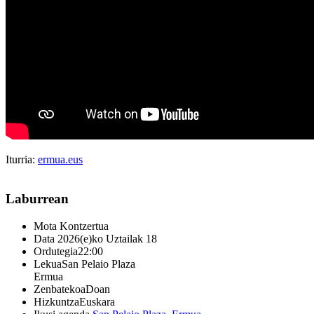
Iturria:
ermua.eus
Laburrean
Mota
Kontzertua
Data
2026(e)ko Uztailak 18
Ordutegia
22:00
Lekua
San Pelaio Plaza
Ermua
Zenbatekoa
Doan
Hizkuntza
Euskara