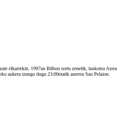
zate elkarrekin. 1997an Bilbon sortu zenetik, laukotea Aiora
zeko aukera izango dugu 23:00etatik aurrera San Pelaion.