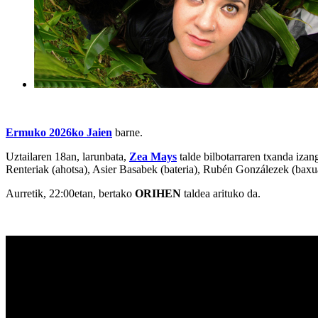
Ermuko 2026ko Jaien
barne.
Uztailaren 18an, larunbata,
Zea Mays
talde bilbotarraren txanda iza
Renteriak (ahotsa), Asier Basabek (bateria), Rubén Gonzálezek (baxua
Aurretik, 22:00etan, bertako
ORIHEN
taldea arituko da.