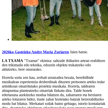
2026ko Gasteizko Andre Maria Zuriaren
Jaien barne.
LA TXAMA
"Txamar" ekintza: saltzaile ibiltarien artean erabiltzen
den trikimailu edo teknika, edozein objektu trukatzeko edo
aldatzeko, bere onurarako.
Horrela sortu zen hau, zerbait urratzailea bezala, bereibilbide
musikalean esperientzia desberdinak dituzten pertsonen arteko truke
artistikoan oinarritutako proiektu musikala. Horrela, taldearen
abiapuntua planteatzeko oinarriak finkatu dira. Talde honek
edertasuna aurkitzeko modua bilatzen du, zaharraren eta berriaren
arteko loturaren bidez, traste zahar horietako batzuk berrerabiltzeko
modu bat bilatuz. Merkatari soilak baino gehiago, istorio kontalariak
dira, ahaztutako objektuen arkeologoaketa gaur egungo musikaren