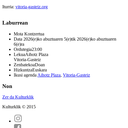
Iturria:
vitoria-gasteiz.org
Laburrean
Mota
Kontzertua
Data
2026(e)ko abuztuaren 5(e)tik 2026(e)ko abuztuaren
6(e)ra
Ordutegia
23:00
Lekua
Aihotz Plaza
Vitoria-Gasteiz
Zenbatekoa
Doan
Hizkuntza
Euskara
Ikusi agenda
Aihotz Plaza
,
Vitoria-Gasteiz
Non
Zer da Kulturklik
Kulturklik © 2015