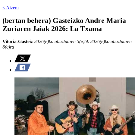
< Atzera
(bertan behera) Gasteizko Andre Maria
Zuriaren Jaiak 2026: La Txama
Vitoria-Gasteiz
2026(e)ko abuztuaren 5(e)tik 2026(e)ko abuztuaren
6(e)ra