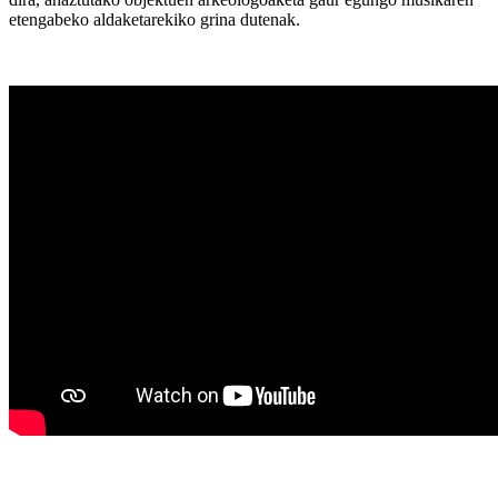
etengabeko aldaketarekiko grina dutenak.